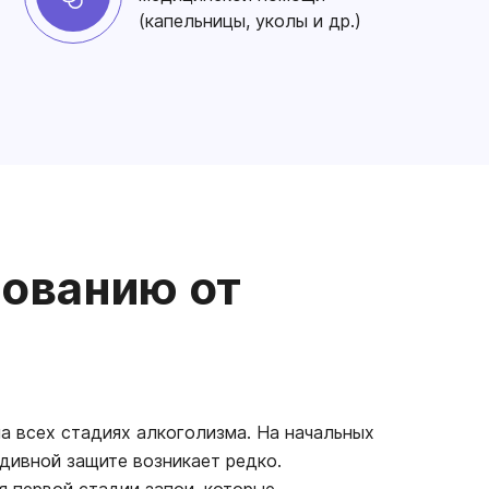
(капельницы, уколы и др.)
рованию от
а всех стадиях алкоголизма. На начальных
дивной защите возникает редко.
я первой стадии запои, которые